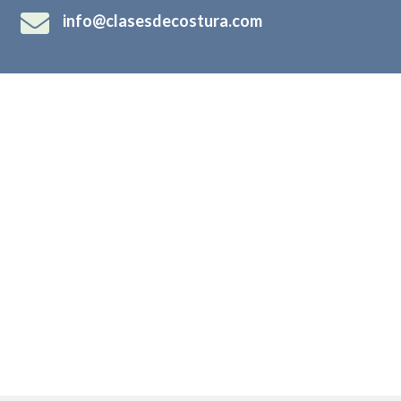

info@clasesdecostura.com