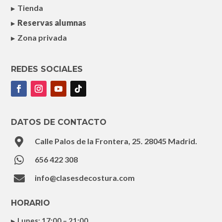
Tienda
Reservas alumnas
Zona privada
REDES SOCIALES
DATOS DE CONTACTO

Calle Palos de la Frontera, 25. 28045 Madrid.

656 422 308

info@clasesdecostura.com
HORARIO
Lunes: 17:00 – 21:00