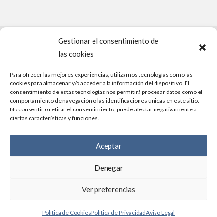
Gestionar el consentimiento de
PROYECTO FINANCIADO POR LA UNIÓN EUROPEA –
las cookies
NEXTGENERATIONEU
Para ofrecer las mejores experiencias, utilizamos tecnologías como las
cookies para almacenar y/o acceder a la información del dispositivo. El
consentimiento de estas tecnologías nos permitirá procesar datos como el
comportamiento de navegación o las identificaciones únicas en este sitio.
No consentir o retirar el consentimiento, puede afectar negativamente a
ciertas características y funciones.
Aceptar
Diseño y desarrollo:
Dadú estudio
Denegar
Ver preferencias
Política de Cookies
Política de Privacidad
Aviso Legal