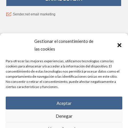
Gestionar el consentimiento de
PROYECTO FINANCIADO POR LA UNIÓN EUROPEA –
las cookies
NEXTGENERATIONEU
Para ofrecer las mejores experiencias, utilizamos tecnologías como las
cookies para almacenar y/o acceder a la información del dispositivo. El
consentimiento de estas tecnologías nos permitirá procesar datos como el
comportamiento de navegación o las identificaciones únicas en este sitio.
No consentir o retirar el consentimiento, puede afectar negativamente a
ciertas características y funciones.
Aceptar
Diseño y desarrollo:
Dadú estudio
Denegar