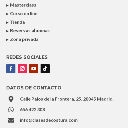
Masterclass
Curso on line
Tienda
Reservas alumnas
Zona privada
REDES SOCIALES
DATOS DE CONTACTO

Calle Palos de la Frontera, 25. 28045 Madrid.

656 422 308

info@clasesdecostura.com