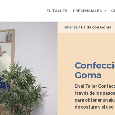
EL TALLER
PRESENCIALES
C
Talleres
/ Falda con Goma
Confecci
Goma
En el Taller Confe
través de los paso
para obtener un aju
de costura y el uso