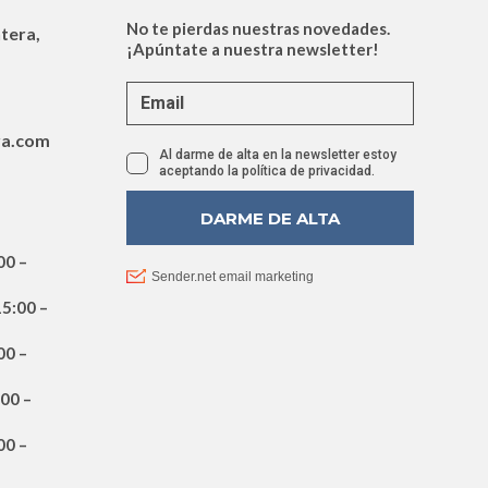
ntera,
ra.com
00 –
15:00 –
00 –
:00 –
00 –