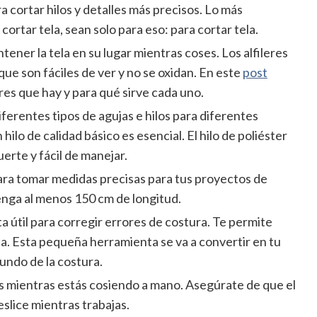
cortar hilos y detalles más precisos. Lo más
cortar tela, sean solo para eso: para cortar tela.
tener la tela en su lugar mientras coses. Los alfileres
ue son fáciles de ver y no se oxidan. En este
post
res que hay y para qué sirve cada uno.
diferentes tipos de agujas e hilos para diferentes
ilo de calidad básico es esencial. El hilo de poliéster
erte y fácil de manejar.
para tomar medidas precisas para tus proyectos de
enga al menos 150 cm de longitud.
a útil para corregir errores de costura. Te permite
ela. Esta pequeña herramienta se va a convertir en tu
undo de la costura.
os mientras estás cosiendo a mano. Asegúrate de que el
eslice mientras trabajas.