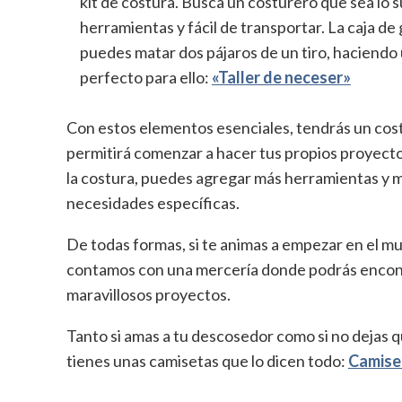
kit de costura. Busca un costurero que sea lo
herramientas y fácil de transportar. La caja d
puedes matar dos pájaros de un tiro, haciendo
perfecto para ello:
«Taller de neceser»
Con estos elementos esenciales, tendrás un cost
permitirá comenzar a hacer tus propios proyect
la costura, puedes agregar más herramientas y ma
necesidades específicas.
De todas formas, si te animas a empezar en el mun
contamos con una mercería donde podrás encontr
maravillosos proyectos.
Tanto si amas a tu descosedor como si no dejas qu
tienes unas camisetas que lo dicen todo:
Camise