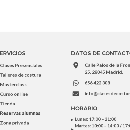
ERVICIOS
DATOS DE CONTAC

Calle Palos de la Fro
Clases Presenciales
25. 28045 Madrid.
Talleres de costura

656 422 308
Masterclass

info@clasesdecostu
Curso on line
Tienda
HORARIO
Reservas alumnas
Lunes: 17:00 – 21:00
Zona privada
Martes: 10:00 – 14:00 / 17: