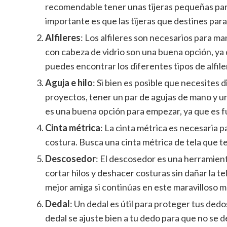
recomendable tener unas tijeras pequeñas para 
importante es que las tijeras que destines para 
Alfileres
: Los alfileres son necesarios para man
con cabeza de vidrio son una buena opción, ya q
puedes encontrar los diferentes tipos de alfile
Aguja e hilo
: Si bien es posible que necesites 
proyectos, tener un par de agujas de mano y un h
es una buena opción para empezar, ya que es fu
Cinta métrica
: La cinta métrica es necesaria 
costura. Busca una cinta métrica de tela que t
Descosedor
: El descosedor es una herramient
cortar hilos y deshacer costuras sin dañar la t
mejor amiga si continúas en este maravilloso m
Dedal
: Un dedal es útil para proteger tus ded
dedal se ajuste bien a tu dedo para que no se d