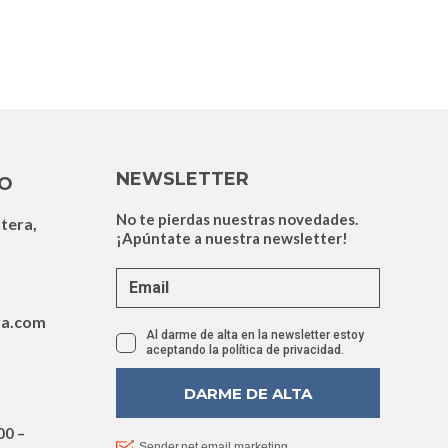
TO
ntera,
ra.com
00 –