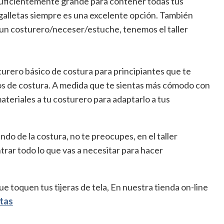
 suficientemente grande para contener todas tus
e galletas siempre es una excelente opción. También
 un costurero/neceser/estuche, tenemos el taller
urero básico de costura para principiantes que te
os de costura. A medida que te sientas más cómodo con
teriales a tu costurero para adaptarlo a tus
do de la costura, no te preocupes, en el taller
ar todo lo que vas a necesitar para hacer
e toquen tus tijeras de tela,
En nuestra tienda on-line
tas